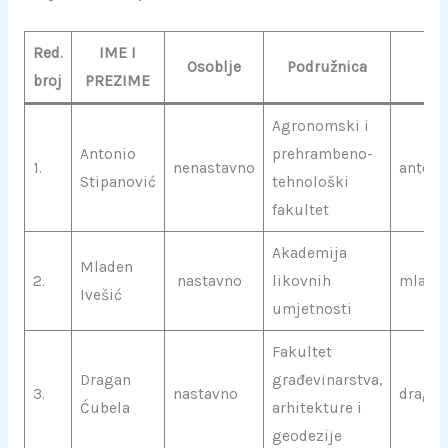
Red.
IME I
Osoblje
Podružnica
broj
PREZIME
Agronomski i
Antonio
prehrambeno-
1.
nenastavno
antoni
Stipanović
tehnološki
fakultet
Akademija
Mladen
2.
nastavno
likovnih
mladen
Ivešić
umjetnosti
Fakultet
Dragan
građevinarstva,
3.
nastavno
dragan
Ćubela
arhitekture i
geodezije