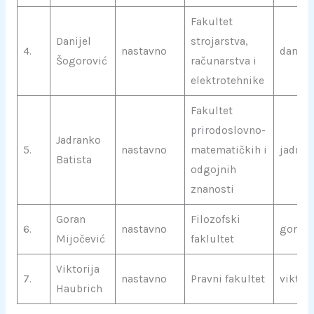
Fakultet
Danijel
strojarstva,
4.
nastavno
danije
Šogorović
računarstva i
elektrotehnike
Fakultet
prirodoslovno-
Jadranko
5.
nastavno
matematičkih i
jadran
Batista
odgojnih
znanosti
Goran
Filozofski
6.
nastavno
goran.
Mijočević
faklultet
Viktorija
7.
nastavno
Pravni fakultet
viktor
Haubrich