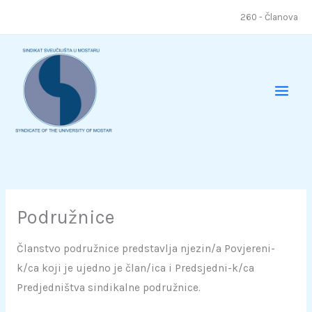
Skip
260 - Članova
to
content
Podružnice
Članstvo podružnice predstavlja njezin/a Povjereni-
k/ca koji je ujedno je član/ica i Predsjedni-k/ca
Predjedništva sindikalne podružnice.