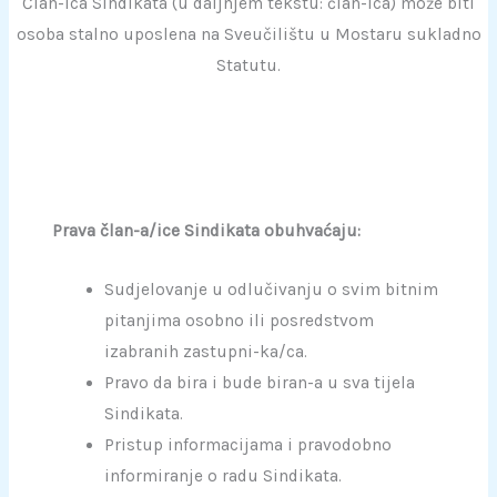
Član-ica Sindikata (u daljnjem tekstu: član-ica) može biti
osoba stalno uposlena na Sveučilištu u Mostaru sukladno
Statutu.
Prava član-a/ice Sindikata obuhvaćaju:
Sudjelovanje u odlučivanju o svim bitnim
pitanjima osobno ili posredstvom
izabranih zastupni-ka/ca.
Pravo da bira i bude biran-a u sva tijela
Sindikata.
Pristup informacijama i pravodobno
informiranje o radu Sindikata.