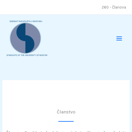
Skip
260 - Članova
to
content
Članstvo