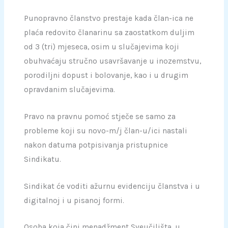
Punopravno članstvo prestaje kada član-ica ne
plaća redovito članarinu sa zaostatkom duljim
od 3 (tri) mjeseca, osim u slučajevima koji
obuhvaćaju stručno usavršavanje u inozemstvu,
porodiljni dopust i bolovanje, kao i u drugim
opravdanim slučajevima.
Pravo na pravnu pomoć stječe se samo za
probleme koji su novo-m/j član-u/ici nastali
nakon datuma potpisivanja pristupnice
Sindikatu.
Sindikat će voditi ažurnu evidenciju članstva i u
digitalnoj i u pisanoj formi.
Osoba koja čini menadžment Sveučilišta, u