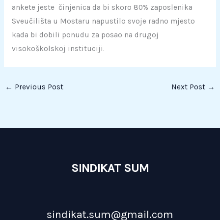
ankete jeste činjenica da bi skoro 80% zaposlenika
Sveučilišta u Mostaru napustilo svoje radno mjesto
kada bi dobili ponudu za posao na drugoj
visokoškolskoj instituciji.
←
Previous Post
Next Post
→
SINDIKAT SUM
sindikat.sum@gmail.com