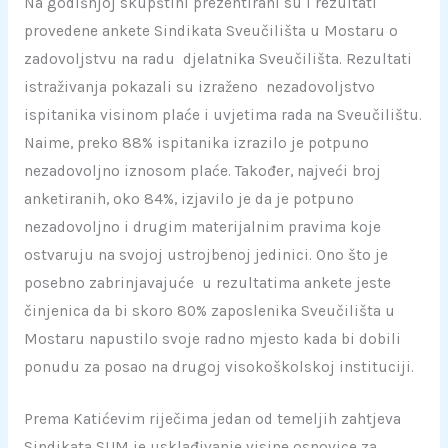
Na godišnjoj skupštini prezentirani su i rezultati
provedene ankete Sindikata Sveučilišta u Mostaru o
zadovoljstvu na radu djelatnika Sveučilišta. Rezultati
istraživanja pokazali su izraženo nezadovoljstvo
ispitanika visinom plaće i uvjetima rada na Sveučilištu.
Naime, preko 88% ispitanika izrazilo je potpuno
nezadovoljno iznosom plaće. Također, najveći broj
anketiranih, oko 84%, izjavilo je da je potpuno
nezadovoljno i drugim materijalnim pravima koje
ostvaruju na svojoj ustrojbenoj jedinici. Ono što je
posebno zabrinjavajuće u rezultatima ankete jeste
činjenica da bi skoro 80% zaposlenika Sveučilišta u
Mostaru napustilo svoje radno mjesto kada bi dobili
ponudu za posao na drugoj visokoškolskoj instituciji.
Prema Katićevim riječima jedan od temeljih zahtjeva
Sindikata SUM je usklađivanje visine osnovice za